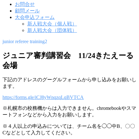
お問合せ
顧問メール
大会申込フォーム
新人戦大会（個人戦）
新人戦大会（団体戦）
junior referee training2
ジュニア審判講習会 11/24きたえーる
会場
下記のアドレスのグーグルフォームから申し込みをお願いし
ジ
ます。
ュ
https://forms.gle/iCJ8yWnqzqLqBVTCA
ニ
※札幌市の校務機からは入力できません。chromebookやスマ
ートフォンなどから入力をお願いします。
ア
審
※４人以上の申込みについては、チーム名を◯◯中B、〇〇
Cなどとして入力してください。
判