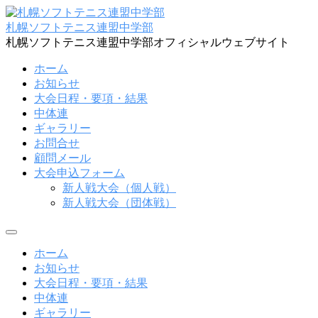
コ
ン
札幌ソフトテニス連盟中学部
テ
札幌ソフトテニス連盟中学部オフィシャルウェブサイト
ン
ホーム
ツ
お知らせ
へ
大会日程・要項・結果
ス
中体連
キ
ギャラリー
ッ
お問合せ
プ
顧問メール
大会申込フォーム
新人戦大会（個人戦）
新人戦大会（団体戦）
メ
ニ
ホーム
ュ
お知らせ
ー
大会日程・要項・結果
中体連
ギャラリー