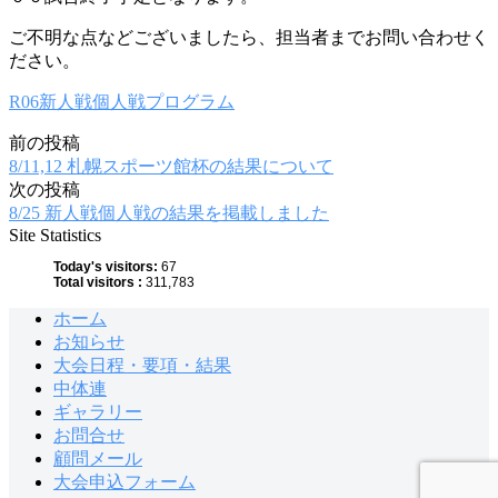
ご不明な点などございましたら、担当者までお問い合わせく
ださい。
R06新人戦個人戦プログラム
前の投稿
投
8/11,12 札幌スポーツ館杯の結果について
稿
次の投稿
8/25 新人戦個人戦の結果を掲載しました
ナ
Site Statistics
ビ
Today's visitors:
67
Total visitors :
311,783
ゲ
ホーム
ー
お知らせ
シ
大会日程・要項・結果
中体連
ョ
ギャラリー
ン
お問合せ
顧問メール
大会申込フォーム