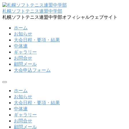
コ
ン
札幌ソフトテニス連盟中学部
テ
札幌ソフトテニス連盟中学部オフィシャルウェブサイト
ン
ホーム
ツ
お知らせ
へ
大会日程・要項・結果
ス
中体連
キ
ギャラリー
ッ
お問合せ
プ
顧問メール
大会申込フォーム
メ
ニ
ホーム
ュ
お知らせ
ー
大会日程・要項・結果
中体連
ギャラリー
お問合せ
顧問メール