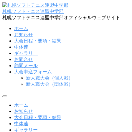
コ
ン
札幌ソフトテニス連盟中学部
テ
札幌ソフトテニス連盟中学部オフィシャルウェブサイト
ン
ホーム
ツ
お知らせ
へ
大会日程・要項・結果
ス
中体連
キ
ギャラリー
ッ
お問合せ
プ
顧問メール
大会申込フォーム
新人戦大会（個人戦）
新人戦大会（団体戦）
メ
ニ
ホーム
ュ
お知らせ
ー
大会日程・要項・結果
中体連
ギャラリー