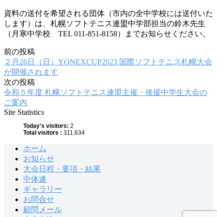
資料の送付を希望される団体（市内の全中学校には送付いた
します）は、札幌ソフトテニス連盟中学部担当の鈴木先生
（月寒中学校 TEL 011-851-8158）までお知らせください。
前の投稿
投
２月26日（日）YONEXCUP2023 国際ソフトテニス札幌大会
稿
が開催されます
次の投稿
ナ
令和５年度 札幌ソフトテニス連盟主催・後援中学生大会の
ビ
ご案内
Site Statistics
ゲ
Today's visitors:
2
ー
Total visitors :
311,634
シ
ホーム
お知らせ
ョ
大会日程・要項・結果
ン
中体連
ギャラリー
お問合せ
顧問メール