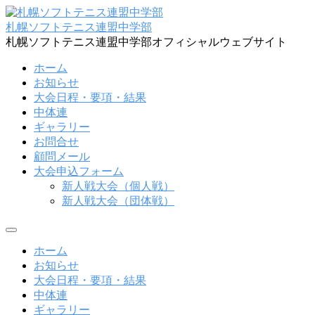
コ
ン
札幌ソフトテニス連盟中学部
テ
札幌ソフトテニス連盟中学部オフィシャルウェブサイト
ン
ホーム
ツ
お知らせ
へ
大会日程・要項・結果
ス
中体連
キ
ギャラリー
ッ
お問合せ
プ
顧問メール
大会申込フォーム
新人戦大会（個人戦）
新人戦大会（団体戦）
メ
ニ
ホーム
ュ
お知らせ
ー
大会日程・要項・結果
中体連
ギャラリー