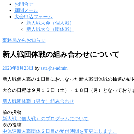
お問合せ
顧問メール
大会申込フォーム
新人戦大会（個人戦）
新人戦大会（団体戦）
事務局からお知らせ
新人戦団体戦の組み合わせについて
2023年8月23日
by
ssta-jhs-admin
新人戦個人戦の１日目におこなった新人戦団体戦の抽選の結
大会の日程は９月１６日（土）・１８日（月）となっており
新人戦団体戦（男女）組み合わせ
前の投稿
投
新人戦（個人戦）のプログラムについて
稿
次の投稿
中体連新人戦団体２日目の受付時間を変更にします。
ナ