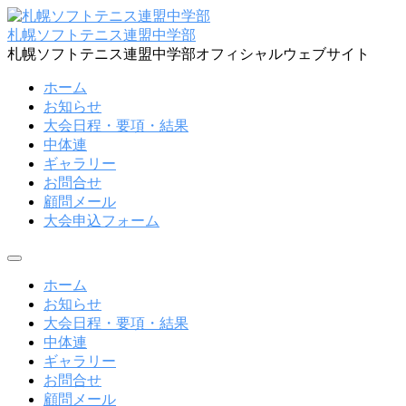
コ
ン
札幌ソフトテニス連盟中学部
テ
札幌ソフトテニス連盟中学部オフィシャルウェブサイト
ン
ホーム
ツ
お知らせ
へ
大会日程・要項・結果
ス
中体連
キ
ギャラリー
ッ
お問合せ
プ
顧問メール
大会申込フォーム
メ
ニ
ホーム
ュ
お知らせ
ー
大会日程・要項・結果
中体連
ギャラリー
お問合せ
顧問メール