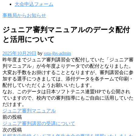
大会申込フォーム
事務局からお知らせ
ジュニア審判マニュアルのデータ配付
と活用について
2025年10月29日
by
ssta-jhs-admin
昨年度までジュニア審判講習会で配付していた「ジュニア審
判マニュアル」が今年度よりデータでの配付となりました。
大変お手数をお掛けすることとなりますが、審判講習会に参
加する選手につきましては、添付データを各チームで印刷・
配付していただくようお願いいたします。
なお、このデータは日本ソフトテニス連盟HPでも公開され
ていますので、校内での審判指導にもご自由に活用していた
だけます。
ジュニア審判マニュアル
前の投稿
投
ジュニア審判講習の受講について
稿
次の投稿