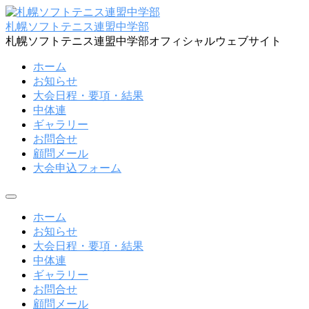
コ
ン
札幌ソフトテニス連盟中学部
テ
札幌ソフトテニス連盟中学部オフィシャルウェブサイト
ン
ホーム
ツ
お知らせ
へ
大会日程・要項・結果
ス
中体連
キ
ギャラリー
ッ
お問合せ
プ
顧問メール
大会申込フォーム
メ
ニ
ホーム
ュ
お知らせ
ー
大会日程・要項・結果
中体連
ギャラリー
お問合せ
顧問メール